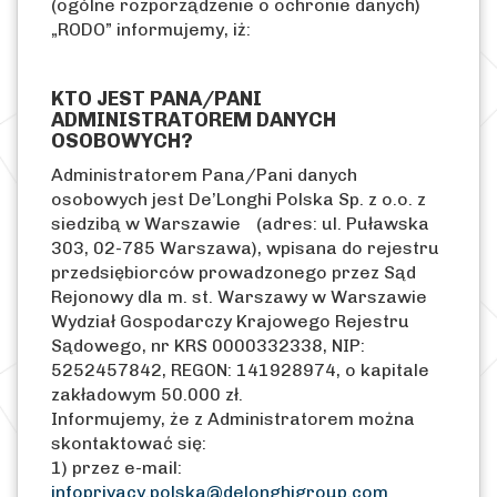
(ogólne rozporządzenie o ochronie danych)
„RODO” informujemy, iż:
KTO JEST PANA/PANI
ADMINISTRATOREM DANYCH
OSOBOWYCH?
Administratorem Pana/Pani danych
osobowych jest De’Longhi Polska Sp. z o.o. z
siedzibą w Warszawie (adres: ul. Puławska
303, 02-785 Warszawa), wpisana do rejestru
przedsiębiorców prowadzonego przez Sąd
Rejonowy dla m. st. Warszawy w Warszawie
Wydział Gospodarczy Krajowego Rejestru
Sądowego, nr KRS 0000332338, NIP:
5252457842, REGON: 141928974, o kapitale
zakładowym 50.000 zł.
Informujemy, że z Administratorem można
skontaktować się:
1) przez e-mail:
infoprivacy.polska@delonghigroup.com