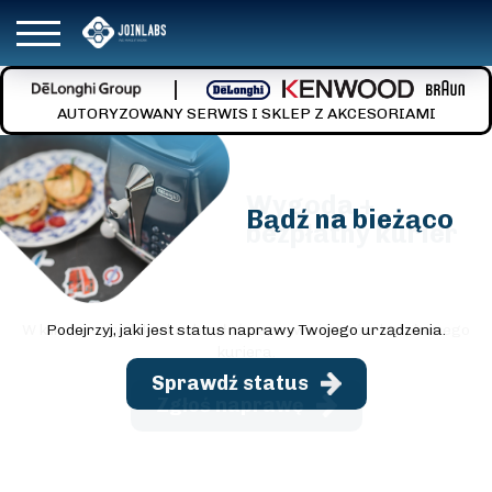
AUTORYZOWANY SERWIS I SKLEP Z AKCESORIAMI
Wygoda +
Bądź na bieżąco
bezpłatny kurier
W kilku prostych krokach zgłoś naprawę i zamów bezpłatnego
Podejrzyj, jaki jest status naprawy Twojego urządzenia.
kuriera.
Sprawdź status
Zgłoś naprawę