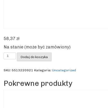
58,37
zł
Na stanie (może być zamówiony)
ilość
Dodaj do koszyka
Lewa
obudowa
(czarna)
SKU:
5513220921
Kategoria:
Uncategorized
ECAM44.660/45.760/550.55
Pokrewne produkty