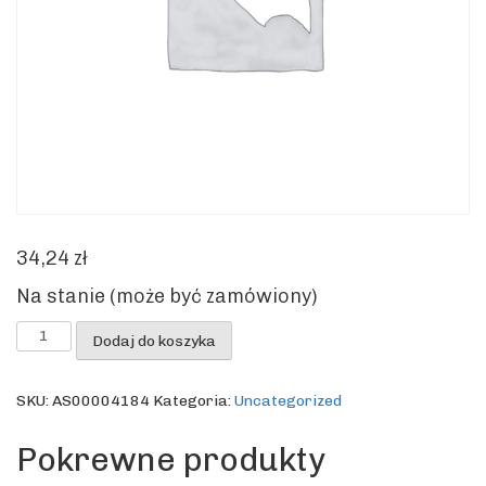
34,24
zł
Na stanie (może być zamówiony)
ilość
Dodaj do koszyka
Nóż
HC
(350ml)
SKU:
AS00004184
Kategoria:
Uncategorized
MQ20
4162/4165/4191/4193/4199
Pokrewne produkty
HB101/701